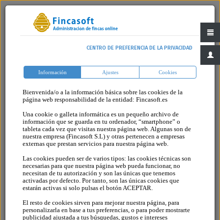
Formulario de registro
CENTRO DE PREFERENCIA DE LA PRIVACIDAD
• Datos de usuario
Información
Ajustes
Cookies
Bienvenida/o a la información básica sobre las cookies de la
Tipo de usuario(*)
Provincia (*)
página web responsabilidad de la entidad: Fincasoft.es
Persona física
Una cookie o galleta informática es un pequeño archivo de
información que se guarda en tu ordenador, “smartphone” o
Empresa
tableta cada vez que visitas nuestra página web. Algunas son de
nuestra empresa (Fincasoft S.L) y otras pertenecen a empresas
País (*)
NIF(*)
externas que prestan servicios para nuestra página web.
Las cookies pueden ser de varios tipos: las cookies técnicas son
necesarias para que nuestra página web pueda funcionar, no
necesitan de tu autorización y son las únicas que tenemos
Telf1
activadas por defecto. Por tanto, son las únicas cookies que
Nombre (*)
estarán activas si solo pulsas el botón ACEPTAR.
El resto de cookies sirven para mejorar nuestra página, para
personalizarla en base a tus preferencias, o para poder mostrarte
Móvil1 (*)
publicidad ajustada a tus búsquedas, gustos e intereses