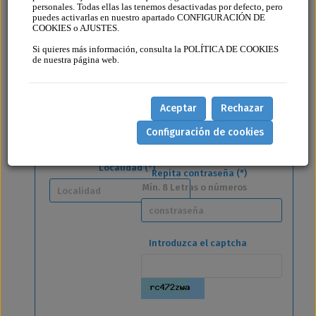
Apellidos (*)
personales. Todas ellas las tenemos desactivadas por defecto, pero
puedes activarlas en nuestro apartado CONFIGURACIÓN DE
COOKIES o AJUSTES.
Email (*)
Si quieres más información, consulta la POLÍTICA DE COOKIES
Domicilio (*)
de nuestra página web.
Contraseña (*)
Aceptar
Rechazar
Cod. Postal (*)
Mín. 8 Letras o números
Configuración de cookies
Localidad (*)
Repita contraseña (*)
Mín. 8 Letras o números
Introduzca el captcha