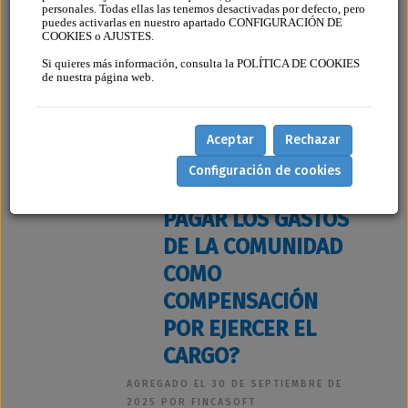
personales. Todas ellas las tenemos desactivadas por defecto, pero
puedes activarlas en nuestro apartado CONFIGURACIÓN DE
COOKIES o AJUSTES.
Si quieres más información, consulta la POLÍTICA DE COOKIES
de nuestra página web.
¿PUEDE QUEDAR
Aceptar
Rechazar
EXONERADO EL
Configuración de cookies
PRESIDENTE DE
PAGAR LOS GASTOS
DE LA COMUNIDAD
COMO
COMPENSACIÓN
POR EJERCER EL
CARGO?
AGREGADO EL 30 DE SEPTIEMBRE DE
2025 POR FINCASOFT