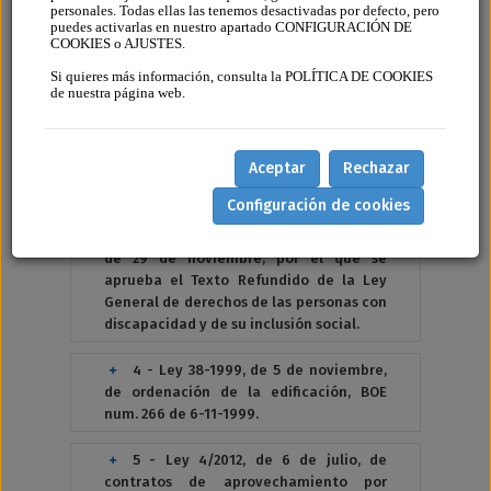
personales. Todas ellas las tenemos desactivadas por defecto, pero
puedes activarlas en nuestro apartado CONFIGURACIÓN DE
1 - Ley 49/1960, de 21 de julio, de
COOKIES o AJUSTES.
Propiedad Horizontal. (Texto
Si quieres más información, consulta la POLÍTICA DE COOKIES
consolidado y actualizado a día 7 de
de nuestra página web.
abril de 2026)
2 - Real Decreto de 24 de julio de
Aceptar
Rechazar
1889 por el que se publica el Código Civil.
(Actualizado al 4 de agosto del 2018)
Configuración de cookies
3 - Real Decreto Legislativo 1/2013,
de 29 de noviembre, por el que se
aprueba el Texto Refundido de la Ley
General de derechos de las personas con
discapacidad y de su inclusión social.
4 - Ley 38-1999, de 5 de noviembre,
de ordenación de la edificación, BOE
num. 266 de 6-11-1999.
5 - Ley 4/2012, de 6 de julio, de
contratos de aprovechamiento por