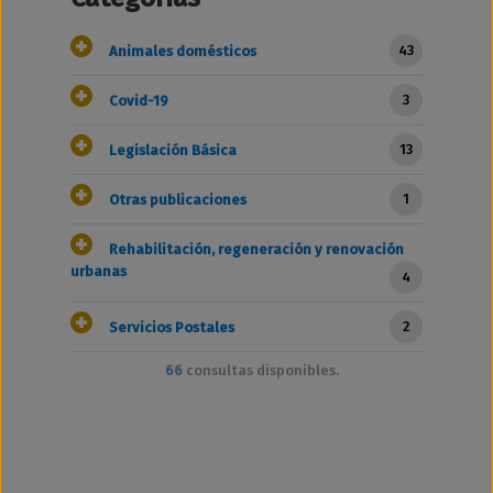
43
Animales domésticos
3
Covid-19
13
Legislación Básica
1
Otras publicaciones
Rehabilitación, regeneración y renovación
urbanas
4
2
Servicios Postales
66
consultas disponibles.