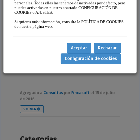
personales. Todas ellas las tenemos desactivadas por defecto, pero
refundido de la Ley de protección de los
puedes activarlas en nuestro apartado CONFIGURACIÓN DE
COOKIES o AJUSTES.
animales. Cataluña.
Si quieres más información, consulta la POLÍTICA DE COOKIES
de nuestra página web.
30-BOE-A-2015-9723.PDF
Aceptar
Rechazar
Ley 22/2015, de 29 de julio, de modificación del
Configuración de cookies
artículo 6 del texto refundido de la Ley de
protección de los animales. Cataluña.
Agregado a
Consultas
por
Fincasoft
el 15 de julio
de 2016
VOLVER
Categorias