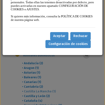
personales. Todas ellas las tenemos desactivadas por defecto, pero
puedes activarlas en nuestro apartado CONFIGURACIÓN DE
COOKIES o AJUSTES.
25 - Ley 7/1990, de 28 de diciembre,
Si quieres más información, consulta la POLÍTICA DE COOKIES
de protección de los animales
de nuestra página web.
domésticos. Castilla LaMancha.
Aceptar
Rechazar
Categorias
Configuración de cookies
43
Animales domésticos
•
Andalucía (2)
•
Aragon (1)
•
Asturias (1)
•
Baleares (1)
•
Canarias (1)
•
Cantabria (2)
•
Castilla La Mancha (1)
•
Castilla y León (2)
•
Cataluña (4)