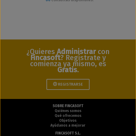
¿Quieres
Administrar
con
Fincasoft
? Regístrate y
comienza ya mismo, es
Gratis
.
REGISTRARSE
SOBRE FINCASOFT
Quiénes somos
Qué ofrecemos
Objetivos
Ayúdanos a mejorar
FINCASOFT S.L.