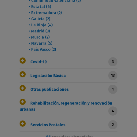
•
Comunidad Valenciana (2)
•
Estatal (6)
•
Extremadura (2)
•
Galicia (2)
•
La Rioja (4)
•
Madrid (3)
•
Murcia (2)
•
Navarra (5)
•
Pais Vasco (2)
3
Covid-19
13
Legislación Básica
1
Otras publicaciones
Rehabilitación, regeneración y renovación
urbanas
4
2
Servicios Postales
66
consultas disponibles.