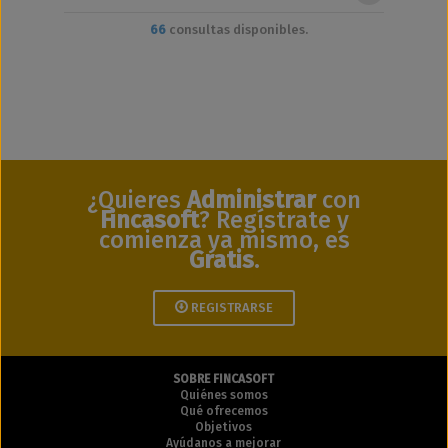
66
consultas disponibles.
¿Quieres
Administrar
con
Fincasoft
? Regístrate y
comienza ya mismo, es
Gratis
.
REGISTRARSE
SOBRE FINCASOFT
Quiénes somos
Qué ofrecemos
Objetivos
Ayúdanos a mejorar