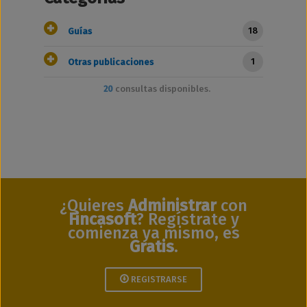
18
Guías
1
Otras publicaciones
20
consultas disponibles.
¿Quieres
Administrar
con
Fincasoft
? Regístrate y
comienza ya mismo, es
Gratis
.
REGISTRARSE