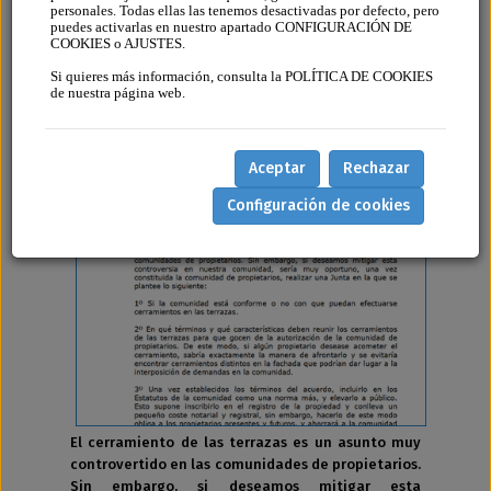
personales. Todas ellas las tenemos desactivadas por defecto, pero
BALCONES
puedes activarlas en nuestro apartado CONFIGURACIÓN DE
COOKIES o AJUSTES.
Si quieres más información, consulta la POLÍTICA DE COOKIES
de nuestra página web.
GUIAPARAELCERRAMIENTODELASTERRAZAS.PDF
Aceptar
Rechazar
Configuración de cookies
El cerramiento de las terrazas es un asunto muy
controvertido en las comunidades de propietarios.
Sin embargo, si deseamos mitigar esta