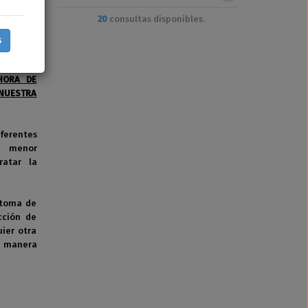
20
consultas disponibles.
s
HORA DE
 NUESTRA
ferentes
o menor
ratar la
 toma de
cción de
uier otra
e manera