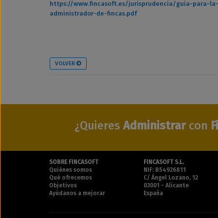
https://www.fincasoft.es/jurisprudencia/guia-para-l
administrador-de-fincas.pdf
VOLVER
¿Quieres
Administrar
con
F
SOBRE FINCASOFT
FINCASOFT S.L.
Quiénes somos
NIF: B54926811
Qué ofrecemos
C/ Ángel Lozano, 12
Objetivos
03001 - Alicante
Ayúdanos a mejorar
España