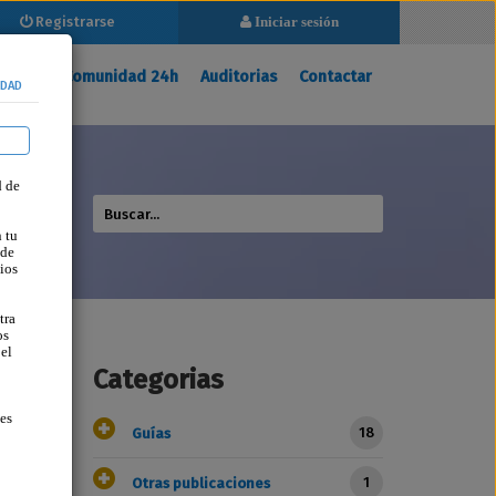
Registrarse
Iniciar sesión
Registrarse
Iniciar sesión
ina
Mi Comunidad 24h
Auditorias
Contactar
IDAD
d de
 tu
 de
ios
tra
os
 el
Categorias
ses
18
Guías
1
Otras publicaciones