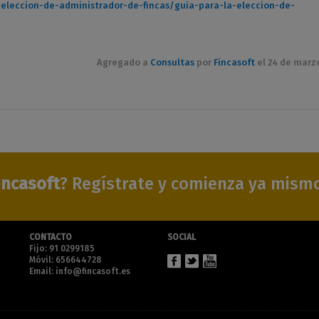
a-eleccion-de-administrador-de-fincas/guia-para-la-eleccion-de-
Agregado a
Consultas
por
Fincasoft
el 24 de marz
incasoft
? Regístrate y comienza ya mism
CONTACTO
SOCIAL
Fijo: 91 0299185
Móvil: 656644728
Email: info@fincasoft.es