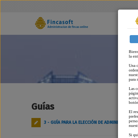
Bienv
la en
Una c
orden
nuest
para 
Las c
págin
activ
botó
Guías
El re
prefe
perso
3 - GUÍA PARA LA ELECCIÓN DE ADMINISTRADOR 
nues
Si qu