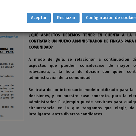
Aceptar
Rechazar
Configuración de cookie
¿QUÉ ASPECTOS DEBEMOS TENER EN CUENTA A LA 
CONTRATAR UN NUEVO ADMINISTRADOR DE FINCAS PARA
COMUNIDAD?
A modo de guía, se relacionan a continuación di
aspectos que pueden considerarse de mayor 
relevancia, a la hora de decidir con quién cont
administración de la comunidad.
Se trata de un interesante modelo utilizado para la
decisiones, y en nuestro caso concreto, para la ele
administrador. El ejemplo puede servirnos para cualq
circunstancia en la que tengamos que elegir, d
inteligente, entre diversos candidatos.