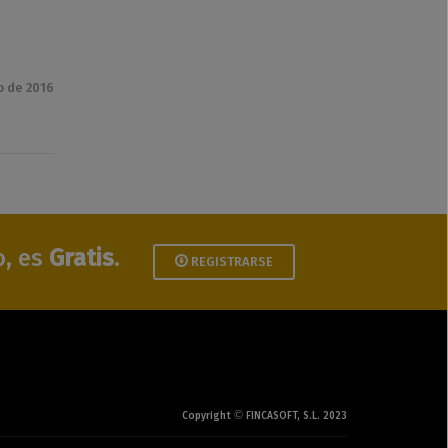
o de 2016
o, es
Gratis
.
REGISTRARSE
©
Copyright
FINCASOFT, S.L. 2023