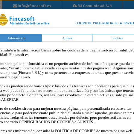
info@fincasoft.es
Mi Comunidad 24h
info@fincasoft.es
Mi Comunidad 24h
Inicio
Propiedad
Tutoriales
Tarifas
Blog
Op
CENTRO DE PREFERENCIA DE LA PRIVAC
Horizontal
Información
Ajustes
Cookies
enida/o a la información básica sobre las cookies de la página web responsabilida
tidad: Fincasoft.es
ookie o galleta informática es un pequeño archivo de información que se guarda en
ador, “smartphone” o tableta cada vez que visitas nuestra página web. Algunas son
ra empresa (Fincasoft S.L) y otras pertenecen a empresas externas que prestan servic
nuestra página web.
ookies pueden ser de varios tipos: las cookies técnicas son necesarias para que nues
a web pueda funcionar, no necesitan de tu autorización y son las únicas que tenem
adas por defecto. Por tanto, son las únicas cookies que estarán activas si solo pulsas
n ACEPTAR.
sto de cookies sirven para mejorar nuestra página, para personalizarla en base a tus
rencias, o para poder mostrarte publicidad ajustada a tus búsquedas, gustos e intere
nales. Todas ellas las tenemos desactivadas por defecto, pero puedes activarlas en
DE FINCAS
tro apartado CONFIGURACIÓN DE COOKIES o AJUSTES.
ieres más información, consulta la POLÍTICA DE COOKIES de nuestra página web.