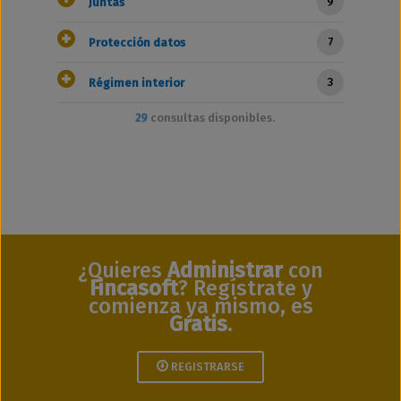
9
Juntas
7
Protección datos
3
Régimen interior
29
consultas disponibles.
¿Quieres
Administrar
con
Fincasoft
? Regístrate y
comienza ya mismo, es
Gratis
.
REGISTRARSE