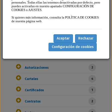
personales. Todas ellas las tenemos desactivadas por defecto, pero
puedes activarlas en nuestro apartado CONFIGURACIÓN DE
34 - Modelo de requerimiento para
COOKIES o AJUSTES.
cese de actividad
Si quieres más información, consulta la POLÍTICA DE COOKIES
de nuestra página web.
Categorias
Aceptar
Rechazar
Configuración de cookies
1
Actividades
•
Molestas (1)
2
Autorizaciones
4
Carteles
1
Certificados
2
Contratos