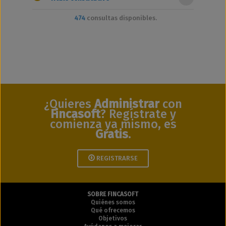
474
consultas disponibles.
¿Quieres
Administrar
con
Fincasoft
? Regístrate y
comienza ya mismo, es
Gratis
.
REGISTRARSE
SOBRE FINCASOFT
Quiénes somos
Qué ofrecemos
Objetivos