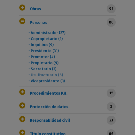
97
Obras
86
Personas
•
Administrador (27)
•
Copropietario (1)
•
Inquilino (9)
•
Presidente (31)
•
Promotor (4)
•
Propietario (9)
•
Secretario (3)
•
Usufructuario (6)
•
Vicepresidente (3)
15
Procedimientos P.H.
3
Protección de datos
23
Responsabilidad civil
66
Título constitutivo