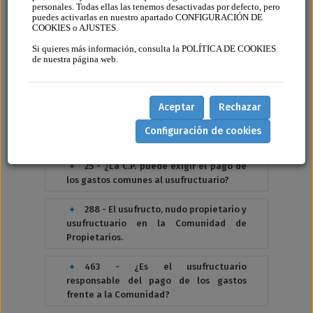
personales. Todas ellas las tenemos desactivadas por defecto, pero
puedes activarlas en nuestro apartado CONFIGURACIÓN DE
22 - ¿Puede el usufructuario asistir a
COOKIES o AJUSTES.
Junta de propietarios y votar los
Si quieres más información, consulta la POLÍTICA DE COOKIES
acuerdos?
de nuestra página web.
23 - ¿Está el usufructuario obligado
al pago de los gastos comunes?
Aceptar
Rechazar
24 - ¿El usufructuario puede ser
Configuración de cookies
Presidente de la C.P.?
25 - ¿La C.P. puede exigir el pago de
los gastos comunes al usufructuario?
288 - El usufructo, nudo propietario y
usufructuario en la Comunidad de
Propietarios.
463 - ¿Es el usufructuario
responsable del pago de los gastos
frente a la Comunidad?