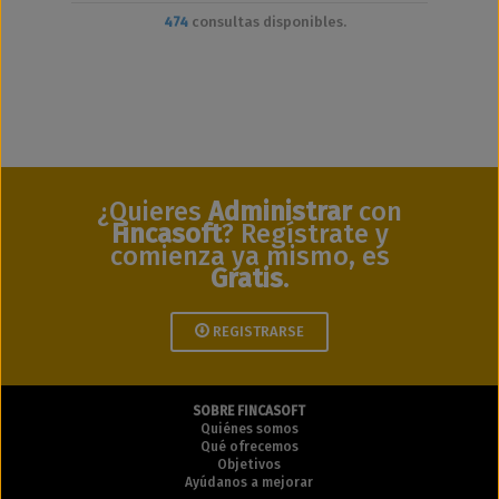
474
consultas disponibles.
¿Quieres
Administrar
con
Fincasoft
? Regístrate y
comienza ya mismo, es
Gratis
.
REGISTRARSE
SOBRE FINCASOFT
Quiénes somos
Qué ofrecemos
Objetivos
Ayúdanos a mejorar