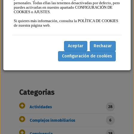
personales. Todas ellas las tenemos desactivadas por defecto, pero
puedes activarlas en nuestro apartado CONFIGURACIÓN DE
COOKIES o AJUSTES.
183 - ¿Qué régimen de mayorías se
Si quieres más información, consulta la POLÍTICA DE COOKIES
precisa para la instalación o supresión
de nuestra página web.
del servicio de portero electrónico?
366 - ¿Es válido el acuerdo
Aceptar
Rechazar
consistente en cerrar con llave la puerta
del portal anulando el servicio de
Configuración de cookies
portero automático? ¿Contraviene
medidas de seguridad?
Categorias
28
Actividades
6
Complejos inmobiliarios
18
Convivencia