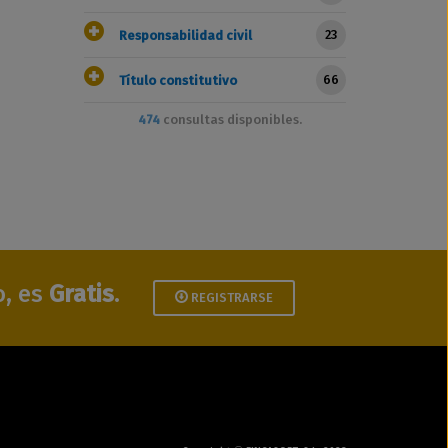
23
Responsabilidad civil
66
Título constitutivo
474
consultas disponibles.
o, es
Gratis
.
REGISTRARSE