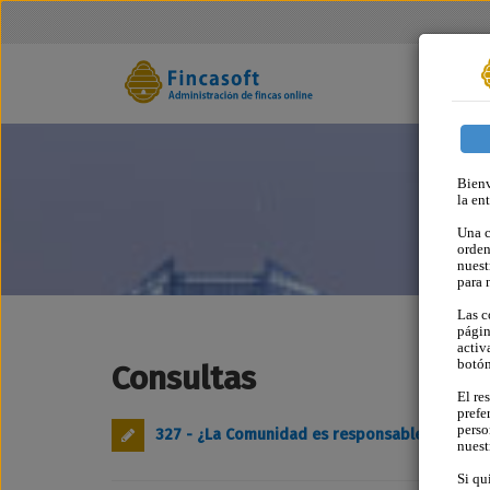
Bienv
la en
Una c
orden
nuest
para 
Las c
págin
activ
botó
Consultas
El re
prefe
perso
327 - ¿La Comunidad es responsable de los d
nues
Si qu