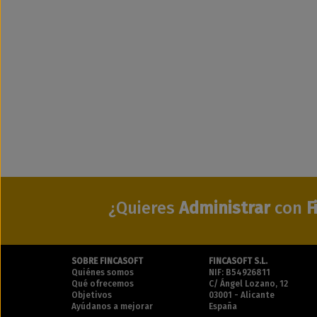
¿Quieres
Administrar
con
F
SOBRE FINCASOFT
FINCASOFT S.L.
Quiénes somos
NIF: B54926811
Qué ofrecemos
C/ Ángel Lozano, 12
Objetivos
03001 - Alicante
Ayúdanos a mejorar
España