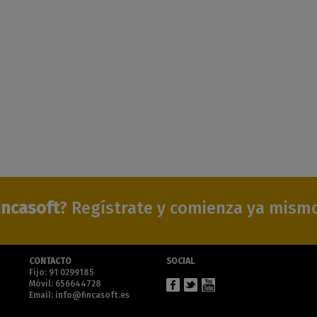
incasoft
? Regístrate y comienza ya mism
CONTACTO
SOCIAL
Fijo: 91 0299185
Móvil: 656644728
Email: info@fincasoft.es