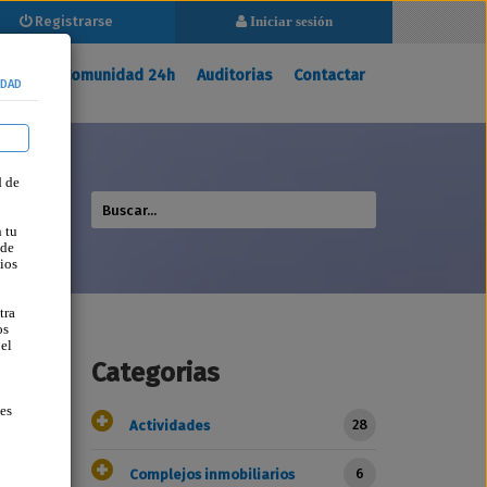
Registrarse
Iniciar sesión
Registrarse
Iniciar sesión
ina
Mi Comunidad 24h
Auditorias
Contactar
IDAD
d de
 tu
 de
ios
tra
os
 el
Categorias
ses
28
Actividades
6
Complejos inmobiliarios