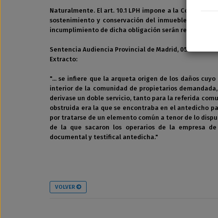
Naturalmente. El art. 10.1 LPH impone a la Comunidad 
sostenimiento y conservación del inmueble y de sus
incumplimiento de dicha obligación serán responsabil
Sentencia Audiencia Provincial de Madrid, 05-06-2006.
Extracto:
"... se infiere que la arqueta origen de los daños cu
interior de la comunidad de propietarios demandada,
derivase un doble servicio, tanto para la referida c
obstruida era la que se encontraba en el antedicho 
por tratarse de un elemento común a tenor de lo dispue
de la que sacaron los operarios de la empresa de 
documental y testifical antedicha."
VOLVER