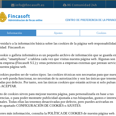
info@fincasoft.es
Mi Comunidad 24h
info@fincasoft.es
Mi Comunidad 24h
Inicio
Propiedad
Tutoriales
Tarifas
Blog
Op
CENTRO DE PREFERENCIA DE LA PRIVAC
Horizontal
Información
Ajustes
Cookies
enida/o a la información básica sobre las cookies de la página web responsabilida
tidad: Fincasoft.es
ookie o galleta informática es un pequeño archivo de información que se guarda en
ador, “smartphone” o tableta cada vez que visitas nuestra página web. Algunas son
ra empresa (Fincasoft S.L) y otras pertenecen a empresas externas que prestan servic
nuestra página web.
ookies pueden ser de varios tipos: las cookies técnicas son necesarias para que nues
a web pueda funcionar, no necesitan de tu autorización y son las únicas que tenem
adas por defecto. Por tanto, son las únicas cookies que estarán activas si solo pulsas
n ACEPTAR.
sto de cookies sirven para mejorar nuestra página, para personalizarla en base a tus
rencias, o para poder mostrarte publicidad ajustada a tus búsquedas, gustos e intere
nales. Todas ellas las tenemos desactivadas por defecto, pero puedes activarlas en
años por la obstrucción de una arqueta común?
tro apartado CONFIGURACIÓN DE COOKIES o AJUSTES.
ieres más información, consulta la POLÍTICA DE COOKIES de nuestra página web.