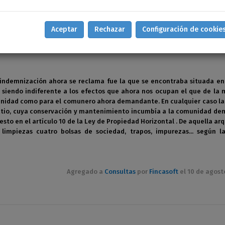
de Propietarios la obligación de realizar las obras necesarias para el
 servicios, de manera que los daños que se produzcan como consecue
Aceptar
Rechazar
Configuración de cookie
idad de la Comunidad.
yo indemnización ahora se reclama fue la que se encontraba situada en
 siendo indiferente a los efectos que ahora nos ocupan el que de la 
omunidad como para el comunero ahora demandante. En cualquier caso l
patio, cuya conservación y mantenimiento incumbía a la comunidad d
sto en el artículo 10 de la Ley de Propiedad Horizontal . De aquella ar
limpiezas cuatro bolsas de sociedad, trapos, impurezas... según l
Agregado a
Consultas
por
Fincasoft
el 10 de agost