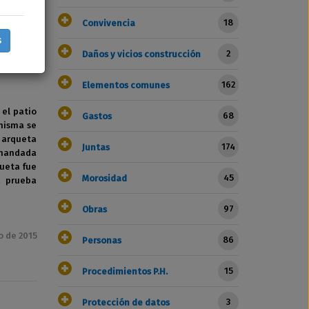
 adecuado
18
Convivencia
ncia del
s
2
Daños y vicios construcción
162
Elementos comunes
 el patio
68
Gastos
misma se
a arqueta
174
Juntas
emandada
queta fue
45
Morosidad
a prueba
97
Obras
o de 2015
86
Personas
15
Procedimientos P.H.
3
Protección de datos