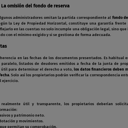
La omisión del fondo de reserva
gunos administradores omitan la partida correspondiente al
fondo de
egún la Ley de Propiedad Horizontal, constituye una garantía frente
flejarlo en las cuentas no solo incumple una obligación legal, sino que
endo con el mínimo exigido y si se gestiona de forma adecuada.
ntas
oherencia en las fechas de los documentos presentados. Es habitual 
 paralelo, listados de deudores emitidos a fecha de la junta de prop
 útil para determinar el derecho a voto,
los datos financieros deben 
fecha
. Solo así los propietarios podrán verificar la correspondencia ent
 ejercicio.
ealmente útil y transparente, los propietarios deberían solicit
formación:
pasivos y patrimonio neto.
 dotación y movimientos.
s que permitan su comprobación.