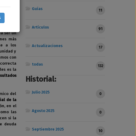
Guías
11
AS EN
s
Artículos
91
a ser un
ones más
te a los
Actualizaciones
17
unidad y
amos con
 correcta
todas
132
les es la
sultados
Historial:
Julio 2025
mico del
0
ial de la
ón, en el
Agosto 2025
como las
0
cen si la
de deuda
Septiembre 2025
10