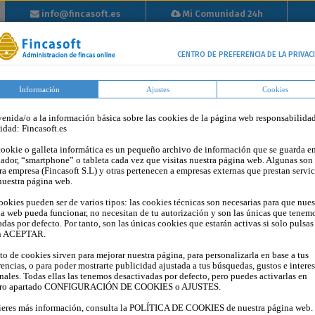
info@fincasoft.es
Mi Comunidad 24h
info@fincasoft.es
Mi Comunidad 24h
Inicio
Propiedad
Tutoriales
Tarifas
Blog
Op
CENTRO DE PREFERENCIA DE LA PRIVAC
Horizontal
Información
Ajustes
Cookies
enida/o a la información básica sobre las cookies de la página web responsabilida
tidad: Fincasoft.es
ookie o galleta informática es un pequeño archivo de información que se guarda en
ador, “smartphone” o tableta cada vez que visitas nuestra página web. Algunas son
ra empresa (Fincasoft S.L) y otras pertenecen a empresas externas que prestan servic
nuestra página web.
ookies pueden ser de varios tipos: las cookies técnicas son necesarias para que nues
a web pueda funcionar, no necesitan de tu autorización y son las únicas que tenem
adas por defecto. Por tanto, son las únicas cookies que estarán activas si solo pulsas
n ACEPTAR.
sto de cookies sirven para mejorar nuestra página, para personalizarla en base a tus
UNA PRESENTACIÓN TRASPARENTE DE LAS
rencias, o para poder mostrarte publicidad ajustada a tus búsquedas, gustos e intere
nales. Todas ellas las tenemos desactivadas por defecto, pero puedes activarlas en
UNIDADES DE PROPIETARIOS
tro apartado CONFIGURACIÓN DE COOKIES o AJUSTES.
25 POR
FINCASOFT
ieres más información, consulta la POLÍTICA DE COOKIES de nuestra página web.