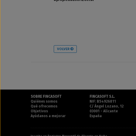
VOLVER
SOBRE FINCASOFT
FINCASOFT S.L.
Quiénes somos
NIF: B54926811
Qué ofrecemos
C/ Ángel Lozano, 12
Objetivos
03001 - Alicante
Ayúdanos a mejorar
España