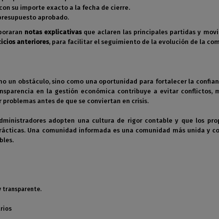
 con su importe exacto a la fecha de cierre.
 presupuesto aprobado.
rporaran
notas explicativas
que aclaren las principales partidas y mov
icios anteriores
, para facilitar el seguimiento de la evolución de la co
o un obstáculo, sino como una oportunidad para fortalecer la confia
ransparencia en la gestión económica contribuye a evitar conflictos, 
r problemas antes de que se conviertan en crisis.
administradores adopten una cultura de rigor contable y que los pro
prácticas. Una comunidad informada es una comunidad más unida y c
bles.
y transparente.
rios