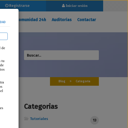
Registrarse
Iniciar sesión
Registrarse
Iniciar sesión
ina
Mi Comunidad 24h
Auditorias
Contactar
IDAD
d de
 tu
 de
ios
Blog
Categoria
tra
os
 el
Categorias
ses
Tutoriales
13