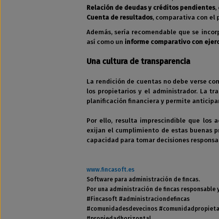
Relación de deudas y créditos pendientes
,
Cuenta de resultados
, comparativa con el
Además, sería recomendable que se inco
así como un
informe comparativo con ejerc
Una cultura de transparencia
La rendición de cuentas no debe verse com
los propietarios y el administrador. La t
planificación financiera y permite anticipa
Por ello, resulta imprescindible que los 
exijan el cumplimiento de estas buenas 
capacidad para tomar decisiones responsa
www.fincasoft.es
Software para administración de fincas.
Por una administración de fincas responsable 
#Fincasoft #administraciondefincas
#comunidadesdevecinos #comunidadpropieta
#propiedadhorizontal