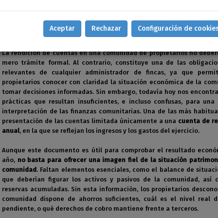
PRESENTACIÓN TRASPARENTE DE LAS CUENT
Aceptar
Rechazar
Configuración de cookie
PIETARIOS
La rendición de cuentas en una comunidad de propietarios no deberí
mero trámite formal. Al contrario, constituye una de las obligaci
relevantes de cualquier administrador de fincas, ya que permi
propietarios conocer con claridad la situación económica de la com
tomar decisiones informadas. Sin embargo, todavía hoy nos encontr
prácticas que resultan insuficientes, e incluso confusas, para una
interpretación de las finanzas comunitarias. Una de las más habitua
presentación de las cuentas limitada únicamente a una
cuenta de re
anual
, en la que se reflejan los ingresos y los gastos del ejercicio.
Aunque este documento es útil para comprobar el resultado econó
año,
no basta para ofrecer una imagen fiel de la situación patrimon
comunidad
. Faltan elementos esenciales, como el balance de situaci
que deberían figurar los activos y pasivos de la comunidad, así 
reservas acumuladas. Sin esta información, los propietarios descono
comunidad dispone de ahorros suficientes, cuál es el nivel real 
pendiente, o qué derechos de cobro mantiene frente a terceros.