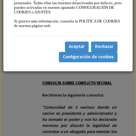
personales. Todas ellas las tenemos desactivadas por defecto, pero
EL
puedes activarlas en nuestro apartado CONFIGURACIÓN DE
COOKIES o AJUSTES.
ADMINISTRADOR
Si quieres más información, consulta la POLÍTICA DE COOKIES
EMITE CUOTAS POR
de nuestra página web.
PARTES IGUALES
EN LUGAR DE POR
Aceptar
Rechazar
COEFICIENTES
Configuración de cookies
AGREGADO EL 19 DE SEPTIEMBRE DE
2025 POR
FINCASOFT
CONSULTA SOBRE CONFLICTO VECINAL
Recibimos la siguiente consulta:
“Comunidad de 5 vecinos donde un
vecino es presidente y administrador y
ha tomado el poder y nos ha declarado
morosos por discutir la legalidad de
contratar a un abogado para mezclar los