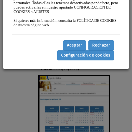
personales. Todas ellas las tenemos desactivadas por defecto, pero
2019 - ÚLTIMO DÍA
puedes activarlas en nuestro apartado CONFIGURACIÓN DE
COOKIES o AJUSTES.
16/10/2019
Si quieres más información, consulta la POLÍTICA DE COOKIES
AGREGADO EL 14 DE OCTUBRE DE
de nuestra página web.
2019 POR
FINCASOFT
Aceptar
Rechazar
CALENDARIO FISCAL OCTUBRE 2019 -
ÚLTIMO DÍA 16/10/2019
Configuración de cookies
(SI EL PAGO SE DOMICILIA
TELEMATICAMENTE, EN CASO CONTRARIO
HASTA EL 21/10/2019)