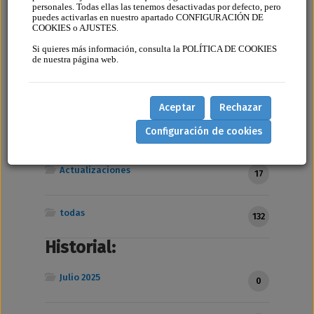
personales. Todas ellas las tenemos desactivadas por defecto, pero
Categorias
puedes activarlas en nuestro apartado CONFIGURACIÓN DE
COOKIES o AJUSTES.
Tutoriales
13
Si quieres más información, consulta la POLÍTICA DE COOKIES
de nuestra página web.
Guías
11
Aceptar
Rechazar
Artículos
Configuración de cookies
91
Actualizaciones
17
todas
132
Historial:
Julio 2025
0