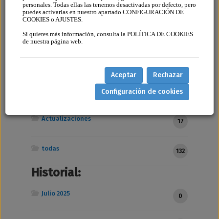
personales. Todas ellas las tenemos desactivadas por defecto, pero
Categorias
puedes activarlas en nuestro apartado CONFIGURACIÓN DE
COOKIES o AJUSTES.
Tutoriales
13
Si quieres más información, consulta la POLÍTICA DE COOKIES
de nuestra página web.
Guías
11
Aceptar
Rechazar
Artículos
Configuración de cookies
91
Actualizaciones
17
todas
132
Historial:
Julio 2025
0