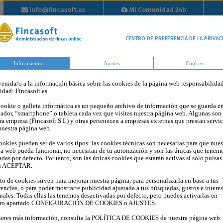
info@fincasoft.es
Mi Comunidad 24h
info@fincasoft.es
Mi Comunidad 24h
Inicio
Propiedad
Tutoriales
Tarifas
Blog
Op
CENTRO DE PREFERENCIA DE LA PRIVAC
Horizontal
Información
Ajustes
Cookies
enida/o a la información básica sobre las cookies de la página web responsabilida
tidad: Fincasoft.es
ookie o galleta informática es un pequeño archivo de información que se guarda en
ador, “smartphone” o tableta cada vez que visitas nuestra página web. Algunas son
ra empresa (Fincasoft S.L) y otras pertenecen a empresas externas que prestan servic
nuestra página web.
ookies pueden ser de varios tipos: las cookies técnicas son necesarias para que nues
a web pueda funcionar, no necesitan de tu autorización y son las únicas que tenem
adas por defecto. Por tanto, son las únicas cookies que estarán activas si solo pulsas
n ACEPTAR.
sto de cookies sirven para mejorar nuestra página, para personalizarla en base a tus
¿Qué debemos tener en cuenta s
rencias, o para poder mostrarte publicidad ajustada a tus búsquedas, gustos e intere
nales. Todas ellas las tenemos desactivadas por defecto, pero puedes activarlas en
Protección de Datos en las
tro apartado CONFIGURACIÓN DE COOKIES o AJUSTES.
comunidades de propietarios de
ieres más información, consulta la POLÍTICA DE COOKIES de nuestra página web.