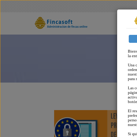
Bienv
la en
Una c
orden
nuest
para 
Las c
págin
activ
botó
El re
prefe
perso
nues
Si qu