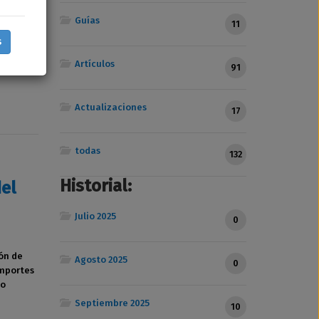
Guías
11
s
plir con
Artículos
91
Actualizaciones
17
todas
132
Historial:
del
Julio 2025
0
ón de
Agosto 2025
0
importes
to
Septiembre 2025
10