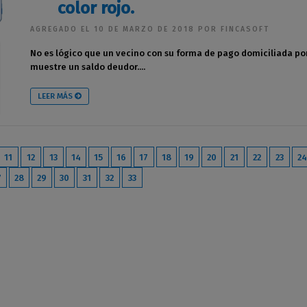
color rojo.
AGREGADO EL 10 DE MARZO DE 2018 POR FINCASOFT
No es lógico que un vecino con su forma de pago domiciliada po
muestre un saldo deudor....
LEER MÁS
11
12
13
14
15
16
17
18
19
20
21
22
23
24
7
28
29
30
31
32
33