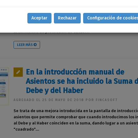
el 25-05-2018?
AGREGADO EL 01 DE JULIO DE 2018 POR FINCASOFT
Aceptar
Rechazar
Configuración de cookie
¿Qué obligaciones tiene la comunidad de propietarios para cum
la normativa de protección de datos?...
LEER MÁS
En la introducción manual de
Asientos se ha incluido la Suma 
Debe y del Haber
AGREGADO EL 25 DE MAYO DE 2018 POR FINCASOFT
Se trata de una mejora introducida en la pantalla de introducci
asientos que permite comprobar que cuando introducimos los 
al Debe y al Haber coinciden en la suma, dando lugar a un asien
"cuadrado"....