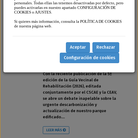
personales. Todas ellas las tenemos desactivadas por defecto, pero
puedes activarlas en nuestro apartado CONFIGURACIÓN DE
COOKIES o AJUSTES.
Si quieres más información, consulta la POLÍTICA DE COOKIES
de nuestra página web.
GUÍA VECINAL DE
REHABILITACIÓN
Aceptar
Rechazar
AGREGADO EL 24 DE JULIO DE 2026
Configuración de cookies
POR FINCASOFT
Con la reciente publicación de la 5ª
edición de la Guía Vecinal de
Rehabilitación (2026), editada
conjuntamente por el CSCAE y la CEAV,
se abre un debate inapelable sobre la
urgente descarbonización y
actualización de nuestro parque
edificado....
LEER MÁS