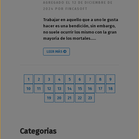
AGREGADO EL 12 DE DICIEMBRE DE
2024 POR FINCASOFT
Trabajar en aquello que a uno le gusta
hacer es una bendición, sin embargo,
no suele ocurrir los mismo con la gran
mayoría de los mortales......
LEER MÁS
1
2
3
4
5
6
7
8
9
10
11
12
13
14
15
16
17
18
19
20
21
22
23
Categorias