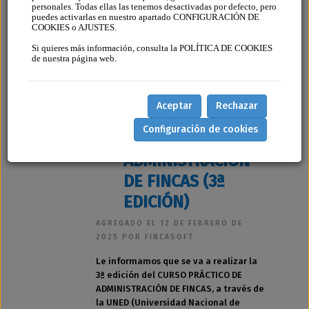
personales. Todas ellas las tenemos desactivadas por defecto, pero
puedes activarlas en nuestro apartado CONFIGURACIÓN DE
COOKIES o AJUSTES.
Si quieres más información, consulta la POLÍTICA DE COOKIES
de nuestra página web.
Aceptar
Rechazar
CURSO PRÁCTICO
Configuración de cookies
DE
ADMINISTRACIÓN
DE FINCAS (3ª
EDICIÓN)
AGREGADO EL 12 DE FEBRERO DE
2025 POR FINCASOFT
Le informamos que se va a realizar la
3ª edición del CURSO PRÁCTICO DE
ADMINISTRACIÓN DE FINCAS, a través de
la UNED (Universidad Nacional de