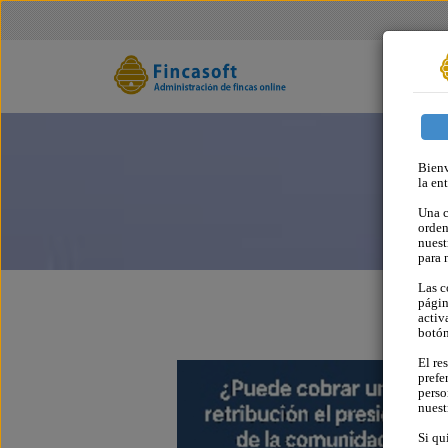
Bienv
la en
Una c
orden
nuest
para 
Las c
págin
activ
botó
El re
prefe
perso
nues
Si qu