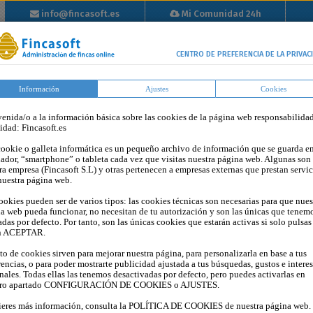
info@fincasoft.es
Mi Comunidad 24h
info@fincasoft.es
Mi Comunidad 24h
Inicio
Propiedad
Tutoriales
Tarifas
Blog
Op
CENTRO DE PREFERENCIA DE LA PRIVAC
Horizontal
Información
Ajustes
Cookies
enida/o a la información básica sobre las cookies de la página web responsabilida
tidad: Fincasoft.es
ookie o galleta informática es un pequeño archivo de información que se guarda en
ador, “smartphone” o tableta cada vez que visitas nuestra página web. Algunas son
ra empresa (Fincasoft S.L) y otras pertenecen a empresas externas que prestan servic
nuestra página web.
ookies pueden ser de varios tipos: las cookies técnicas son necesarias para que nues
a web pueda funcionar, no necesitan de tu autorización y son las únicas que tenem
adas por defecto. Por tanto, son las únicas cookies que estarán activas si solo pulsas
n ACEPTAR.
sto de cookies sirven para mejorar nuestra página, para personalizarla en base a tus
¿PUEDE EL PRESIDENTE DE LA
rencias, o para poder mostrarte publicidad ajustada a tus búsquedas, gustos e intere
nales. Todas ellas las tenemos desactivadas por defecto, pero puedes activarlas en
COMUNIDAD COBRAR POR SU CAR
tro apartado CONFIGURACIÓN DE COOKIES o AJUSTES.
AGREGADO EL 29 DE SEPTIEMBRE DE 2025 POR FINCASOFT
ieres más información, consulta la POLÍTICA DE COOKIES de nuestra página web.