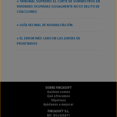
» TRIBUNAL SUPREMO: EL CORTE DE SUMINISTROS EN
VIVIENDAS OCUPADAS ILEGALMENTE NO ES DELITO DE
COACCIONES
» GUÍA VECINAL DE REHABILITACIÓN
» EL ERROR MÁS CARO EN LAS JUNTAS DE
PROIETARIOS
SOBRE FINCASOFT
Quiénes somos
Qué ofrecemos
Objetivos
Ayúdanos a mejorar
FINCASOFT S.L.
NIF: B54926811