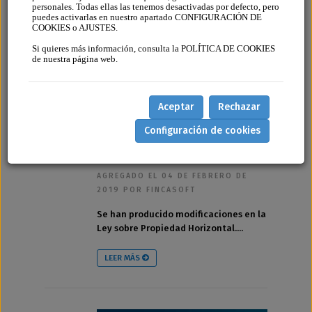
personales. Todas ellas las tenemos desactivadas por defecto, pero
puedes activarlas en nuestro apartado CONFIGURACIÓN DE
COOKIES o AJUSTES.
Si quieres más información, consulta la POLÍTICA DE COOKIES
de nuestra página web.
Nueva
actualización del
Aceptar
Rechazar
Código sobre
Propiedad
Configuración de cookies
Horizontal
AGREGADO EL 04 DE FEBRERO DE
2019 POR FINCASOFT
Se han producido modificaciones en la
Ley sobre Propiedad Horizontal....
LEER MÁS