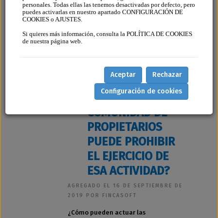
personales. Todas ellas las tenemos desactivadas por defecto, pero
puedes activarlas en nuestro apartado CONFIGURACIÓN DE
COOKIES o AJUSTES.
Si quieres más información, consulta la POLÍTICA DE COOKIES
de nuestra página web.
Aceptar
Rechazar
APARTAMENTOS
Configuración de cookies
TURISTICOS, ¿LA
COMUNIDAD DE
PROPIETARIOS
PUEDE PROHIBIR
EL EJERCICIO DE
ESA ACTIVIDAD?
AGREGADO EL 16 DE SEPTIEMBRE DE
2019 POR FINCASOFT
¿Cómo pueden actuar las