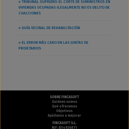
» TRIBUNAL SUPREMO: EL CORTE DE SUMINISTROS EN
VIVIENDAS OCUPADAS ILEGALMENTE NO ES DELITO DE
COACCIONES
» GUÍA VECINAL DE REHABILITACIÓN
» EL ERROR MÁS CARO EN LAS JUNTAS DE
PROIETARIOS
SOBRE FINCASOFT
Quiénes somos
Qué ofrecemos
Objetivos
Ayúdanos a mejorar
FINCASOFT S.L.
NIF: B54926811