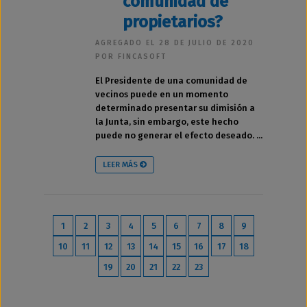
comunidad de
propietarios?
AGREGADO EL 28 DE JULIO DE 2020
POR FINCASOFT
El Presidente de una comunidad de
vecinos puede en un momento
determinado presentar su dimisión a
la Junta, sin embargo, este hecho
puede no generar el efecto deseado. ...
LEER MÁS
1
2
3
4
5
6
7
8
9
10
11
12
13
14
15
16
17
18
19
20
21
22
23