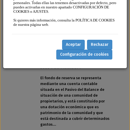
personales. Todas ellas las tenemos desactivadas por defecto, pero
puedes activarlas en nuestro apartado CONFIGURACIÓN DE
COOKIES o AJUSTES.
Si quieres más información, consulta la POLÍTICA DE COOKIES
de nuestra página web.
EL FONDO DE
Aceptar
Rechazar
RESERVA
Configuración de cookies
AGREGADO EL 25 DE FEBRERO DE
2022 POR FINCASOFT
El fondo de reserva se representa
mediante una cuenta contable
situada en el Pasivo del Balance de
situación de una comunidad de
propietarios, y está constituido por
una dotación económica que es
patrimonio de la comunidad y que
está destinada a cubrir determinados
gastos....