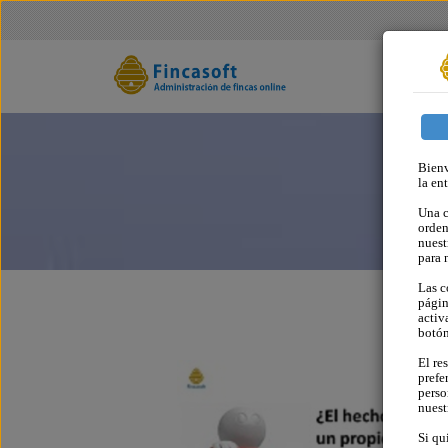
Bienv
la en
Una c
orden
nuest
para 
Las c
págin
activ
botó
El re
prefe
perso
nues
Si qu