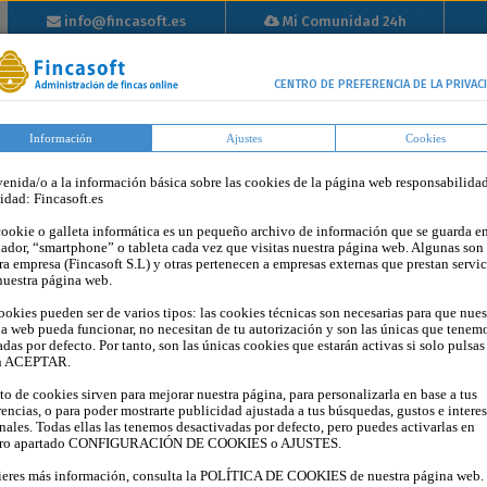
info@fincasoft.es
Mi Comunidad 24h
info@fincasoft.es
Mi Comunidad 24h
Inicio
Propiedad
Tutoriales
Tarifas
Blog
Op
CENTRO DE PREFERENCIA DE LA PRIVAC
Horizontal
Información
Ajustes
Cookies
enida/o a la información básica sobre las cookies de la página web responsabilida
tidad: Fincasoft.es
ookie o galleta informática es un pequeño archivo de información que se guarda en
ador, “smartphone” o tableta cada vez que visitas nuestra página web. Algunas son
ra empresa (Fincasoft S.L) y otras pertenecen a empresas externas que prestan servic
nuestra página web.
ookies pueden ser de varios tipos: las cookies técnicas son necesarias para que nues
a web pueda funcionar, no necesitan de tu autorización y son las únicas que tenem
adas por defecto. Por tanto, son las únicas cookies que estarán activas si solo pulsas
n ACEPTAR.
sto de cookies sirven para mejorar nuestra página, para personalizarla en base a tus
¿El hecho de que un propietario 
rencias, o para poder mostrarte publicidad ajustada a tus búsquedas, gustos e intere
nales. Todas ellas las tenemos desactivadas por defecto, pero puedes activarlas en
moroso implica directamente qu
tro apartado CONFIGURACIÓN DE COOKIES o AJUSTES.
tiene derecho a voto en la Junta?
ieres más información, consulta la POLÍTICA DE COOKIES de nuestra página web.