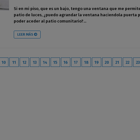
Si en mi piso, que es un bajo, tengo una ventana que me permite
patio de luces, ¿puedo agrandar la ventana haciendola puerta 
poder aceder al patio comunitario?...
LEER MÁS
10
11
12
13
14
15
16
17
18
19
20
21
22
23