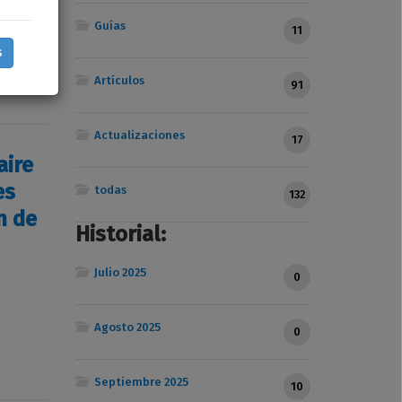
Guías
11
..
s
Artículos
91
Actualizaciones
17
aire
es
todas
132
n de
Historial:
Julio 2025
0
Agosto 2025
0
Septiembre 2025
10