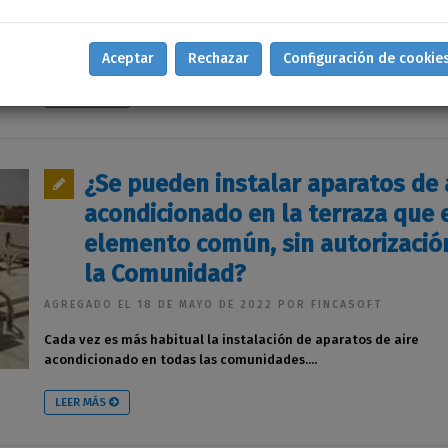
AGREGADO EL 23 DE MAYO DE 2022 POR FINCASOFT
Cuidado, debe de habérsele advertido en la convocatoria previa..
Aceptar
Rechazar
Configuración de cookie
LEER MÁS
¿Se pueden instalar aparatos de 
acondicionado en la terraza que 
elemento común, sin autorizació
la Comunidad?
AGREGADO EL 18 DE MAYO DE 2022 POR FINCASOFT
Cada vez es más habitual la instalación de aparatos de aire
acondicionado en todas las comunidades....
LEER MÁS