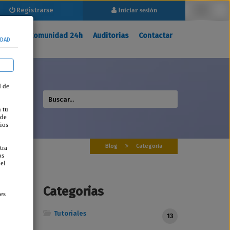
Registrarse
Iniciar sesión
Registrarse
Iniciar sesión
ina
Mi Comunidad 24h
Auditorias
Contactar
IDAD
d de
 tu
 de
ios
Blog
Categoria
tra
os
 el
Categorias
ses
Tutoriales
13