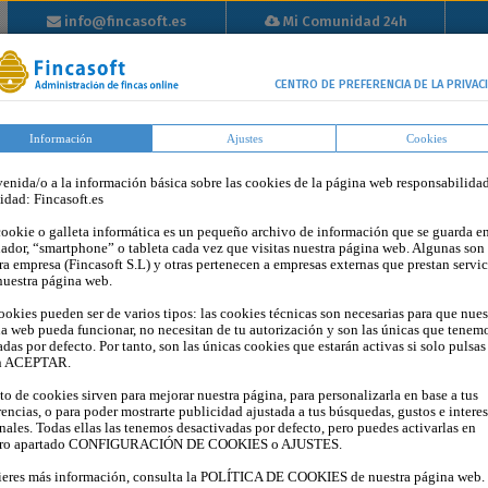
info@fincasoft.es
Mi Comunidad 24h
info@fincasoft.es
Mi Comunidad 24h
Inicio
Propiedad
Tutoriales
Tarifas
Blog
Op
CENTRO DE PREFERENCIA DE LA PRIVAC
Horizontal
Información
Ajustes
Cookies
enida/o a la información básica sobre las cookies de la página web responsabilida
tidad: Fincasoft.es
ookie o galleta informática es un pequeño archivo de información que se guarda en
ador, “smartphone” o tableta cada vez que visitas nuestra página web. Algunas son
ra empresa (Fincasoft S.L) y otras pertenecen a empresas externas que prestan servic
nuestra página web.
ookies pueden ser de varios tipos: las cookies técnicas son necesarias para que nues
a web pueda funcionar, no necesitan de tu autorización y son las únicas que tenem
adas por defecto. Por tanto, son las únicas cookies que estarán activas si solo pulsas
n ACEPTAR.
sto de cookies sirven para mejorar nuestra página, para personalizarla en base a tus
TRIBUNAL SUPREMO: EL CORTE DE
rencias, o para poder mostrarte publicidad ajustada a tus búsquedas, gustos e intere
nales. Todas ellas las tenemos desactivadas por defecto, pero puedes activarlas en
SUMINISTROS EN VIVIENDAS
tro apartado CONFIGURACIÓN DE COOKIES o AJUSTES.
OCUPADAS ILEGALMENTE NO ES
ieres más información, consulta la POLÍTICA DE COOKIES de nuestra página web.