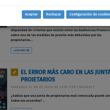
DELITO DE COACCIONES
AGREGADO EL 31 DE JULIO DE 2026 POR FINCASOFT
Aceptar
Rechazar
Configuración de cookie
El Pleno de la Sala Segunda del Tribunal Supremo ha dictado la
esperada Sentencia 426/2026, de 24 de junio, poniendo fin a la
disparidad de criterios que existía entre las Audiencias Provinci
sobre una de las medidas de presión más debatidas por los
propietarios....
LEER MÁS
EL ERROR MÁS CARO EN LAS JUNT
PROIETARIOS
AGREGADO EL 08 DE JULIO DE 2026 POR FINCASOFT
¿Sabías que una junta de propietarios mal convocada puede an
todos sus acuerdos? ...