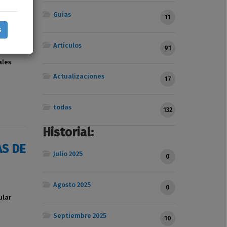
Guías
11
s
Artículos
91
ales
Actualizaciones
17
todas
132
Historial:
AS DE
Julio 2025
0
Agosto 2025
0
ular
Septiembre 2025
10