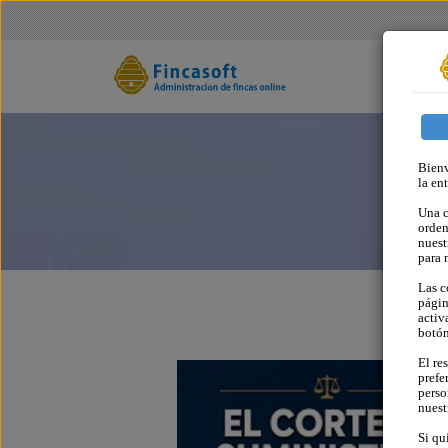
Bienv
la en
Una c
orden
nuest
para 
Las c
págin
activ
botó
El re
prefe
perso
nues
Si qu