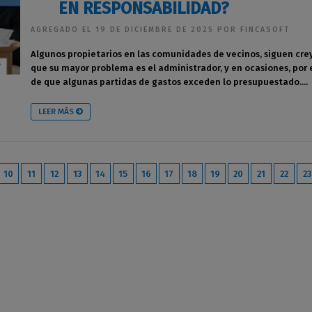
EN RESPONSABILIDAD?
AGREGADO EL 19 DE DICIEMBRE DE 2025 POR FINCASOFT
Algunos propietarios en las comunidades de vecinos, siguen cr
que su mayor problema es el administrador, y en ocasiones, por 
de que algunas partidas de gastos exceden lo presupuestado....
LEER MÁS
10
11
12
13
14
15
16
17
18
19
20
21
22
23