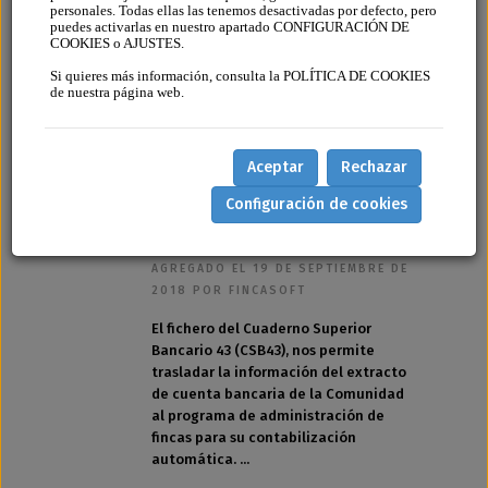
personales. Todas ellas las tenemos desactivadas por defecto, pero
puedes activarlas en nuestro apartado CONFIGURACIÓN DE
COOKIES o AJUSTES.
Si quieres más información, consulta la POLÍTICA DE COOKIES
de nuestra página web.
Nueva
funcionalidad:
Aceptar
Rechazar
Gestión contable
Configuración de cookies
con el CSB-43
AGREGADO EL 19 DE SEPTIEMBRE DE
2018 POR FINCASOFT
El fichero del Cuaderno Superior
Bancario 43 (CSB43), nos permite
trasladar la información del extracto
de cuenta bancaria de la Comunidad
al programa de administración de
fincas para su contabilización
automática. ...